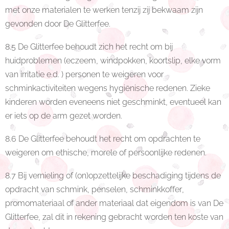
met onze materialen te werken tenzij zij bekwaam zijn
gevonden door De Glitterfee.
8.5 De Glitterfee behoudt zich het recht om bij
huidproblemen (eczeem, windpokken, koortslip, elke vorm
van irritatie e.d. ) personen te weigeren voor
schminkactiviteiten wegens hygiënische redenen. Zieke
kinderen worden eveneens niet geschminkt, eventueel kan
er iets op de arm gezet worden.
8.6 De Glitterfee behoudt het recht om opdrachten te
weigeren om ethische, morele of persoonlijke redenen.
8.7 Bij vernieling of (on)opzettelijke beschadiging tijdens de
opdracht van schmink, penselen, schminkkoffer,
promomateriaal of ander materiaal dat eigendom is van De
Glitterfee, zal dit in rekening gebracht worden ten koste van