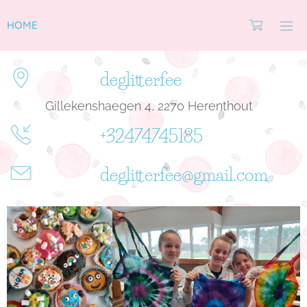
HOME
deglitterfee
Gillekenshaegen 4, 2270 Herenthout
+32474745185
deglitterfee@gmail.com