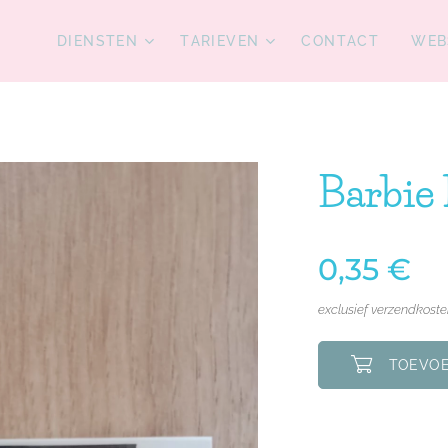
DIENSTEN
TARIEVEN
CONTACT
WEB
Barbie 
0,35
€
exclusief verzendkost
TOEVOE