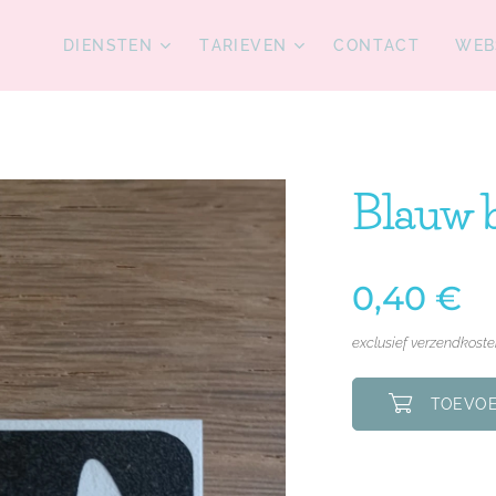
DIENSTEN
TARIEVEN
CONTACT
WEB
Blauw b
0,40
€
exclusief verzendkost
TOEVOE