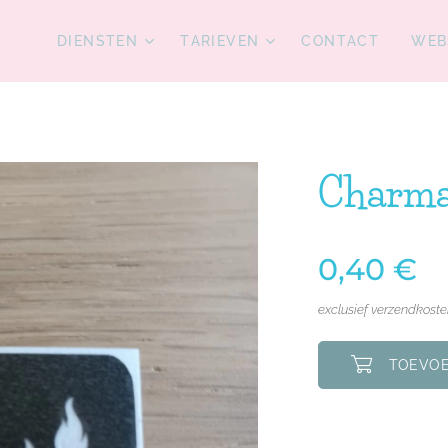
DIENSTEN
TARIEVEN
CONTACT
WEB
Charma
0,40
€
exclusief verzendkost
TOEVOE