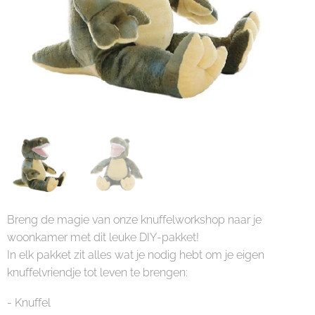
Breng de magie van onze knuffelworkshop naar je
woonkamer met dit leuke DIY-pakket!
In elk pakket zit alles wat je nodig hebt om je eigen
knuffelvriendje tot leven te brengen:
- Knuffel