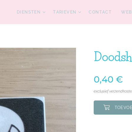
DIENSTEN
TARIEVEN
CONTACT
WEB
Doodsh
0,40
€
exclusief verzendkost
TOEVOE