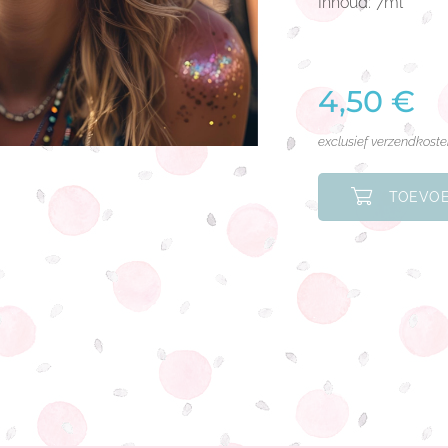
Inhoud: 7ml
4,50
€
exclusief verzendkost
TOEVOE