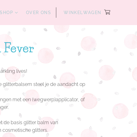
SHOP
OVER ONS
WINKELWAGEN
l Fever
rkling lives!
e glitterbalsem steel je de aandacht op
engen met een (wegwerp)applicator, of
ger.
de basis glitter balm van
 cosmetische glitters.