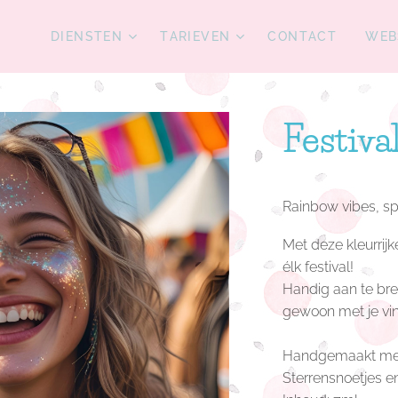
DIENSTEN
TARIEVEN
CONTACT
WEB
Festiva
Rainbow vibes, spa
Met deze kleurrijk
élk festival!
Handig aan te br
gewoon met je vin
Handgemaakt met 
Sterrensnoetjes en