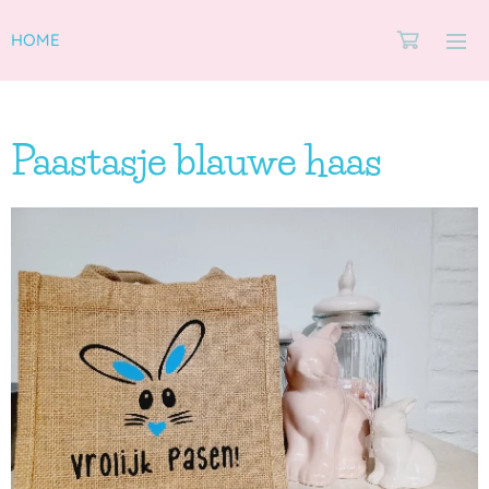
HOME
Paastasje blauwe haas