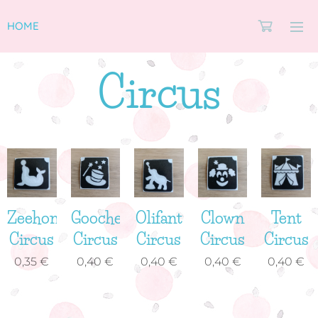
HOME
Circus
Zeehond
Goochelhoed
Olifant
Clown
Tent
Circus
Circus
Circus
Circus
Circus
0,35
€
0,40
€
0,40
€
0,40
€
0,40
€