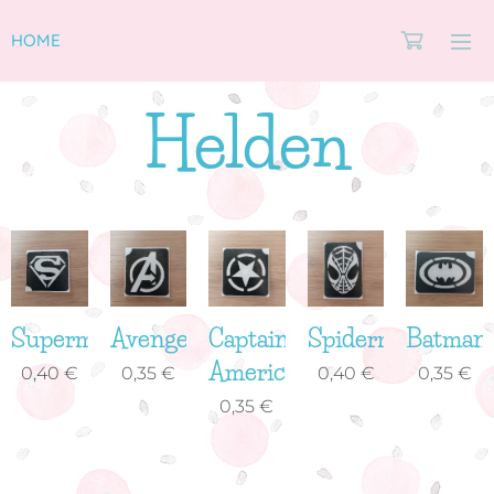
HOME
Helden
Superman
Avengers
Captain
Spiderman
Batman
America
0,40
€
0,35
€
0,40
€
0,35
€
0,35
€